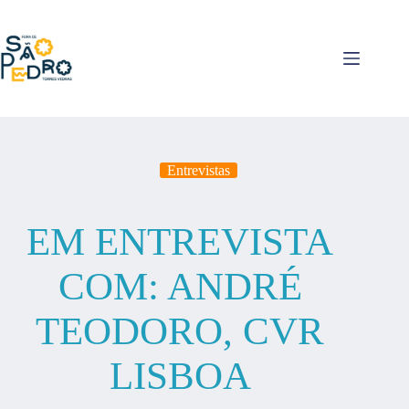
Pular
para
o
conteúdo
Entrevistas
EM ENTREVISTA
COM: ANDRÉ
TEODORO, CVR
LISBOA