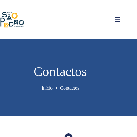
Pular
para
o
conteúdo
Contactos
Início
Contactos