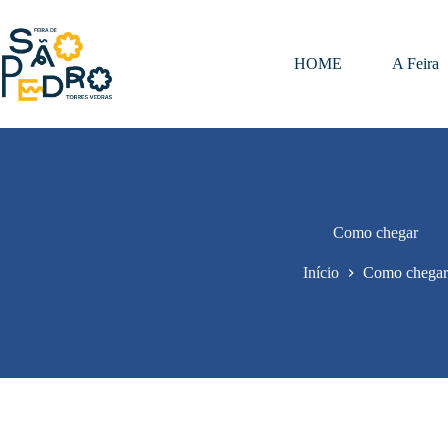
Pular
para
o
conteúdo
HOME
A Feira
Como chegar
Início
Como chegar