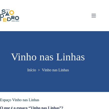
Pular
para
o
conteúdo
Vinho nas Linhas
Início
Vinho nas Linhas
Espaço Vinho nas Linhas
O que é o espaço “Vinho nas Linhas”?