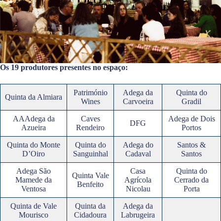
Os 19 produtores presentes no espaço:
Património
Adega da
Quinta do
Quinta da Almiara
Wines
Carvoeira
Gradil
AAAdega da
Caves
Adega de Dois
DFG
Azueira
Rendeiro
Portos
Quinta do Monte
Quinta do
Adega do
Santos &
D’Oiro
Sanguinhal
Cadaval
Santos
Adega São
Casa
Quinta do
Quinta Vale
Mamede da
Agrícola
Cerrado da
Benfeito
Ventosa
Nicolau
Porta
Quinta de Vale
Quinta da
Adega da
Mourisco
Cidadoura
Labrugeira