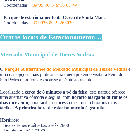
Coordenadas –
39º05’40”N 9º16’03”W
Parque de estacionamento da Cerca de Santa Maria
Coordenadas –
39.093635, -9.263029
Outros locais de Estacionamento…
Mercado Municipal de Torres Vedras
O
Parque Subterrâneo do Mercado Municipal de Torres Vedras
é
uma das opções mais práticas para quem pretende visitar a Feira de
São Pedro e prefere deslocar-se a pé até ao recinto.
Localizado a
cerca de 8 minutos a pé da feira
, este parque oferece
uma alternativa cómoda e segura, com
horário alargado durante os
dias do evento
, para facilitar o acesso mesmo em horários mais
tardios.
A primeira hora de estacionamento é gratuita.
Horários:
– Sextas-feiras e sábados: até às 2h00
– Domingos: até à 01h00