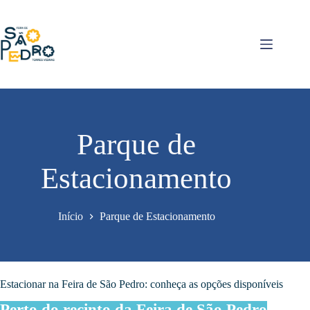
Pular
para
o
conteúdo
Parque de
Estacionamento
Início
Parque de Estacionamento
Estacionar na Feira de São Pedro: conheça as opções disponíveis
Perto do recinto da Feira de São Pedro