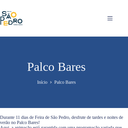
Pular
para
o
conteúdo
Palco Bares
Início
Palco Bares
Durante 11 dias de Feira de São Pedro, desfrute de tardes e noites de
verão no Palco Bares!
Aqui, a animação está garantida com uma programação variada que