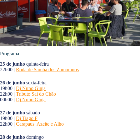
Programa
25 de junho
quinta-feira
22h00 |
Roda de Samba dos Zamoranos
26 de junho
sexta-feira
19h00 |
Dj Nuno Ginja
22h00 |
Tributo Sai do Chão
00h00 |
Dj Nuno Ginja
27 de junho
sábado
19h00 |
Dj Tiago F
22h00 |
Carapaus, Azeite e Alho
28 de junho
domingo