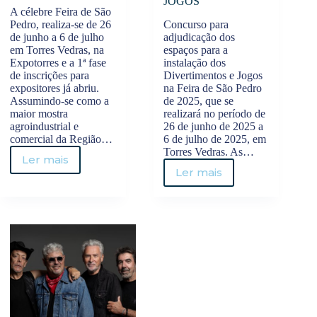
JOGOS
A célebre Feira de São
Pedro, realiza-se de 26
Concurso para
de junho a 6 de julho
adjudicação dos
em Torres Vedras, na
espaços para a
Expotorres e a 1ª fase
instalação dos
de inscrições para
Divertimentos e Jogos
expositores já abriu.
na Feira de São Pedro
Assumindo-se como a
de 2025, que se
maior mostra
realizará no período de
agroindustrial e
26 de junho de 2025 a
comercial da Região…
6 de julho de 2025, em
Torres Vedras. As…
Ler mais
FEIRA
Ler mais
FEIRA
DE
DE
SÃO
SÃO
PEDRO
PEDRO
2025:
2025
INSCRIÇÕES
|
PARA
CONCURSO
EXPOSITORES
PÚBLICO
ABERTAS!
PARA
DIVERTIMENTOS
E