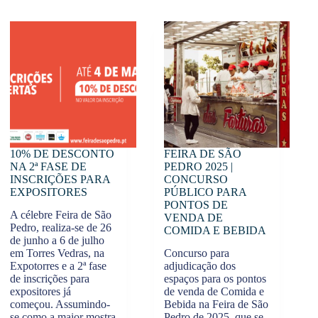
10% DE DESCONTO
FEIRA DE SÃO
NA 2ª FASE DE
PEDRO 2025 |
INSCRIÇÕES PARA
CONCURSO
EXPOSITORES
PÚBLICO PARA
PONTOS DE
A célebre Feira de São
VENDA DE
Pedro, realiza-se de 26
COMIDA E BEBIDA
de junho a 6 de julho
em Torres Vedras, na
Concurso para
Expotorres e a 2ª fase
adjudicação dos
de inscrições para
espaços para os pontos
expositores já
de venda de Comida e
começou. Assumindo-
Bebida na Feira de São
se como a maior mostra
Pedro de 2025, que se