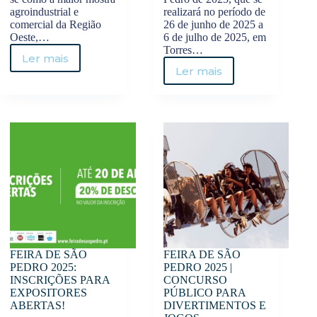
agroindustrial e
realizará no período de
comercial da Região
26 de junho de 2025 a
Oeste,…
6 de julho de 2025, em
Torres…
Ler mais
10%
Ler mais
FEIRA
DE
DE
DESCONTO
SÃO
NA
PEDRO
2ª
2025
FASE
|
DE
CONCURSO
INSCRIÇÕES
PÚBLICO
PARA
PARA
EXPOSITORES
PONTOS
DE
VENDA
DE
COMIDA
FEIRA DE SÃO
FEIRA DE SÃO
E
PEDRO 2025:
PEDRO 2025 |
BEBIDA
INSCRIÇÕES PARA
CONCURSO
EXPOSITORES
PÚBLICO PARA
ABERTAS!
DIVERTIMENTOS E