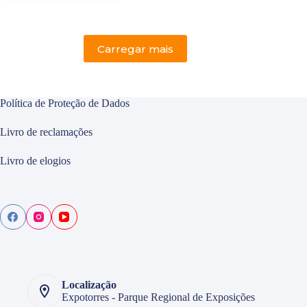
PONTAPÉS
É
A
ÚLTIMA
Carregar mais
CONFIRMAÇÃO
DA
FEIRA
DE
Política de Proteção de Dados
SÃO
PEDRO
Livro de reclamações
2025
Livro de elogios
Localização
Expotorres - Parque Regional de Exposições