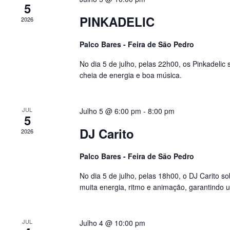
o
5
s
r
N
PINKADELIC
2026
E
a
v
v
e
Palco Bares - Feira de São Pedro
i
n
g
t
No dia 5 de julho, pelas 22h00, os Pinkadeli
a
o
t
s
cheia de energia e boa música.
i
b
o
y
K
n
e
JUL
Julho 5 @ 6:00 pm
-
8:00 pm
5
y
w
DJ Carito
2026
o
r
d
Palco Bares - Feira de São Pedro
.
No dia 5 de julho, pelas 18h00, o DJ Carito 
muita energia, ritmo e animação, garantindo u
JUL
Julho 4 @ 10:00 pm