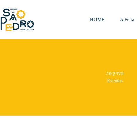
Pular
para
o
conteúdo
HOME
A Feira
ARQUIVO
Eventos